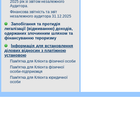
2025 рік зі звітом незалежного
Аудитора.
Фінансова звітність та звіт
незалежного аудитора 31.12.2025
Запобігання та протидія
легалізації (відмиванню) доходів,
одержаних злочинним шляхом та
фінансуванню тероризму
Інформація для встановлення
ділових відносин з платіжною
установою
Пам'ятка для Клієнта фізичної особи
Пам'ятка для Клієнта фізичної
особи-підприємця
Пам'ятка для Клієнта юридичної
особи