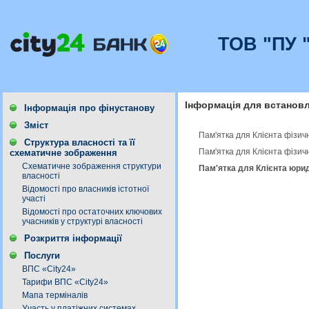
ТОВ "ПУ 
Інформація для встановл
Інформація про фінустанову
Зміст
Пам'ятка для Клієнта фізич
Структура власності та її
Пам'ятка для Клієнта фізич
схематичне зображення
Схематичне зображення структури
Пам'ятка для Клієнта юрид
власності
Відомості про власників істотної
участі
Відомості про остаточних ключових
учасників у структурі власності
Розкриття інформації
Послуги
ВПС «City24»
Тарифи ВПС «City24»
Мапа терміналів
Участь у платіжних системах