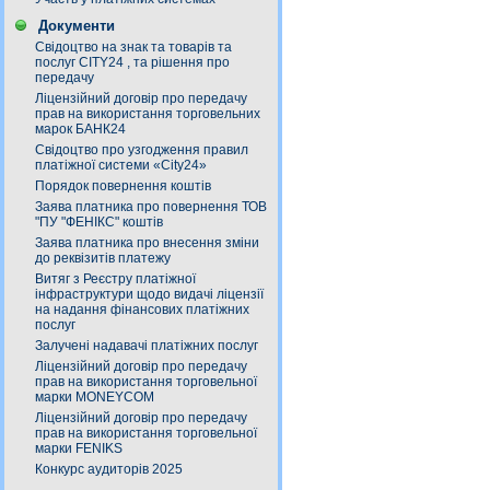
Документи
Свідоцтво на знак та товарів та
послуг СITY24 , та рішення про
передачу
Ліцензійний договір про передачу
прав на використання торговельних
марок БАНК24
Свідоцтво про узгодження правил
платіжної системи «City24»
Порядок повернення коштів
Заява платника про повернення ТОВ
"ПУ "ФЕНІКС" коштів
Заява платника про внесення зміни
до реквізитів платежу
Витяг з Реєстру платіжної
інфраструктури щодо видачі ліцензії
на надання фінансових платіжних
послуг
Залучені надавачі платіжних послуг
Ліцензійний договір про передачу
прав на використання торговельної
марки MONEYCOM
Ліцензійний договір про передачу
прав на використання торговельної
марки FENIKS
Конкурс аудиторів 2025