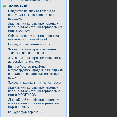
Документи
Свідоцтво на знак та товарів та
послуг СITY24 , та рішення про
передачу
Ліцензійний договір про передачу
прав на використання торговельних
марок БАНК24
Свідоцтво про узгодження правил
платіжної системи «City24»
Порядок повернення коштів
Заява платника про повернення
ТОВ "ПУ "ФЕНІКС" коштів
Заява платника про внесення зміни
до реквізитів платежу
Витяг з Реєстру платіжної
інфраструктури щодо видачі ліцензії
на надання фінансових платіжних
послуг
Залучені надавачі платіжних послуг
Ліцензійний договір про передачу
прав на використання торговельної
марки MONEYCOM
Ліцензійний договір про передачу
прав на використання торговельної
марки FENIKS
Конкурс аудиторів 2025