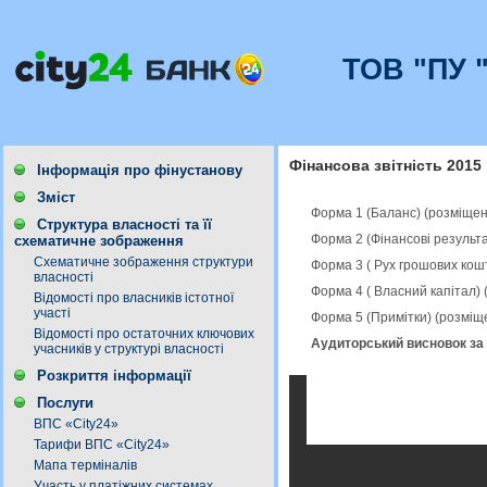
ТОВ "ПУ 
Фінансова звітність 2015
Інформація про фінустанову
Зміст
Форма 1 (Баланс) (розміщен
Структура власності та її
Форма 2 (Фінансові результ
схематичне зображення
Схематичне зображення структури
Форма 3 ( Рух грошових кош
власності
Форма 4 ( Власний капітал)
Відомості про власників істотної
участі
Форма 5 (Примітки) (розміщ
Відомості про остаточних ключових
Аудиторський висновок за 
учасників у структурі власності
Розкриття інформації
Послуги
ВПС «City24»
Тарифи ВПС «City24»
Мапа терміналів
Участь у платіжних системах