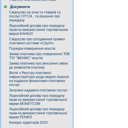
Документи
Свідоцтво на знак та товарів та
послуг СITY24 , та рішення про
передачу
Ліцензійний договір про передачу
прав на використання торговельних
марок БАНК24
Свідоцтво про узгодження правил
платіжної системи «City24»
Порядок повернення коштів
Заява платника про повернення ТОВ
"ПУ "ФЕНІКС" коштів
Заява платника про внесення зміни
до реквізитів платежу
Витяг з Реєстру платіжної
інфраструктури щодо видачі ліцензії
на надання фінансових платіжних
послуг
Залучені надавачі платіжних послуг
Ліцензійний договір про передачу
прав на використання торговельної
марки MONEYCOM
Ліцензійний договір про передачу
прав на використання торговельної
марки FENIKS
Конкурс аудиторів 2025