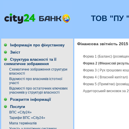
ТОВ "ПУ 
Фінансова звітність 2015
Інформація про фінустанову
Зміст
Форма 1 (Баланс) (розміще
Структура власності та її
Форма 2 (Фінансові резуль
схематичне зображення
Схематичне зображення структури
Форма 3 ( Рух грошових кош
власності
Форма 4 ( Власний капітал)
Відомості про власників істотної
участі
Форма 5 (Примітки) (розміщ
Відомості про остаточних ключових
Аудиторський висновок за 2
учасників у структурі власності
Розкриття інформації
Послуги
ВПС «City24»
Тарифи ВПС «City24»
Мапа терміналів
Участь у платіжних системах